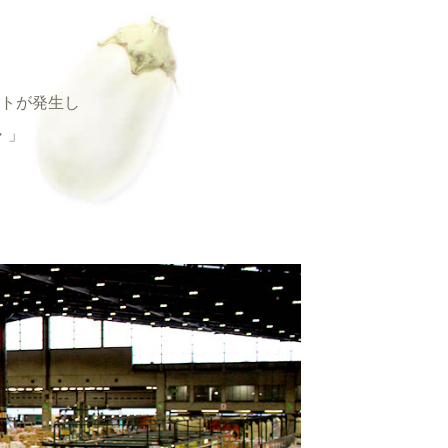
トが発生し
・」