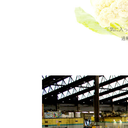
「気に入っ
過