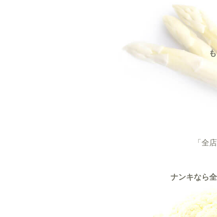
も
「全店
ナンキなら全