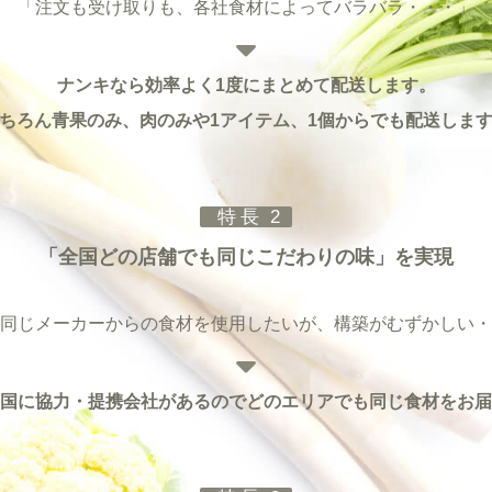
「注文も受け取りも、各社食材によって
バラバラ・・・
」
ナンキなら効率よく1度にまとめて
配送します。
ちろん青果のみ、肉のみや1アイテム、1個からでも
配送しま
特長 2
「全国どの店舗でも同じこだわりの味」を
実現
同じメーカーからの食材を使用したいが、
構築がむずかしい・
国に協力・提携会社があるのでどのエリアでも同じ食材を
お届