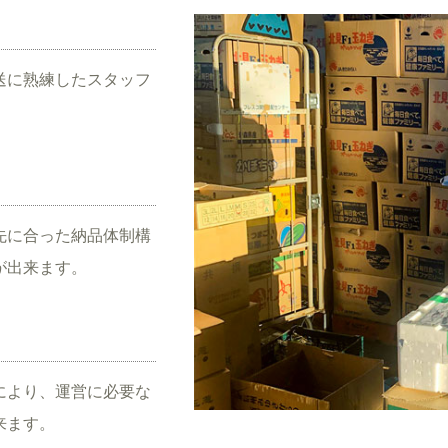
送に熟練したスタッフ
先に合った納品体制構
が出来ます。
により、運営に必要な
来ます。