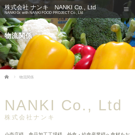
株式会社 ナンキ NANKI Co., Ltd
NANKI Gr. with NANKI FOOD PROJECT Co., Ltd
物流関係
Home
物流関係
NANKI
Co., Ltd
株式会社ナンキ
小売店様、食品加工工場様、外食・給食産業様へ食材をお